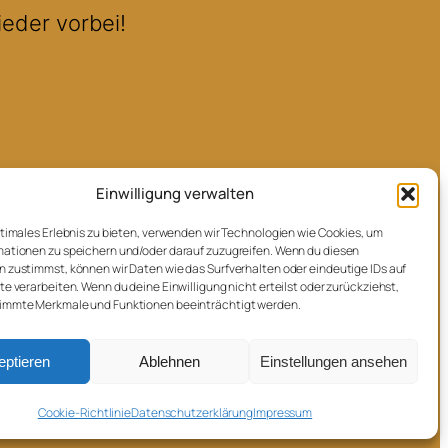
ieder vorbei!
Einwilligung verwalten
ptimales Erlebnis zu bieten, verwenden wir Technologien wie Cookies, um
ationen zu speichern und/oder darauf zuzugreifen. Wenn du diesen
 zustimmst, können wir Daten wie das Surfverhalten oder eindeutige IDs auf
te verarbeiten. Wenn du deine Einwilligung nicht erteilst oder zurückziehst,
immte Merkmale und Funktionen beeinträchtigt werden.
eptieren
Ablehnen
Einstellungen ansehen
Cookie-Richtlinie
Datenschutzerklärung
Impressum