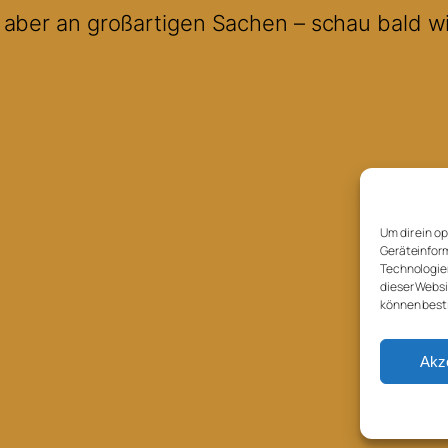
 aber an großartigen Sachen – schau bald w
Um dir ein o
Geräteinform
Technologien
dieser Websi
können best
Akz